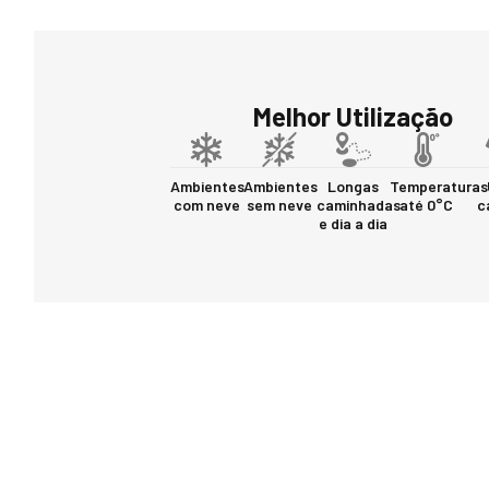
Melhor Utilização
Ambientes
Ambientes
Longas
Temperaturas
com neve
sem neve
caminhadas
até 0°C
c
e dia a dia