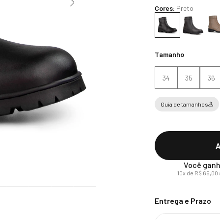
Cores:
Preto
Tamanho
34
35
36
Guia de tamanhos
A
Você ganh
10
x de
R$
66
,
00