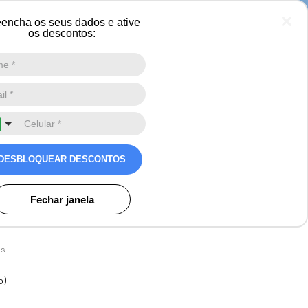
a
encha os seus dados e ative
os descontos:
Digite a sua busca aqui
0
ete
eve feminina com couro
DESBLOQUEAR DESCONTOS
 New Cervinia em lã
f.:23401
Fechar janela
9
Avaliações
os
o)