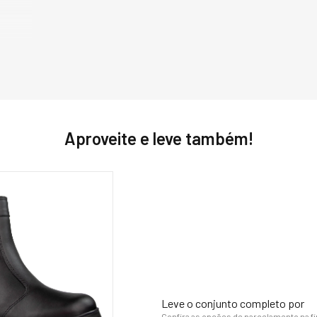
31 cm
Aproveite e leve também!
Leve o conjunto completo por
Confira as opções de parcelamento na f