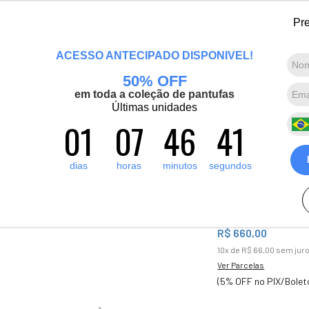
Lançamento! Artic Pro: O casaco mais quente que já fizemos. Conheça agor
Pre
Marcas convidadas
Promoções
Destaques
Sobre nós
ACESSO ANTECIPADO DISPONÍVEL!
50% OFF
Termos mais buscados
em toda a coleção de pantufas
1
º
pantufa
Últimas unidades
01
07
46
40
-8%
50% OFF no fr
2
º
artic pro
Bota para n
3
º
grenoble
impermeável
dias
horas
minutos
segundos
4
º
bota forrada
sintética Re
5
º
blusa tricô manga curta
23
R$
720
,
00
R$
660
,
00
10
x de
R$
66
,
00
sem jur
Ver Parcelas
(5% OFF no PIX/Bolet