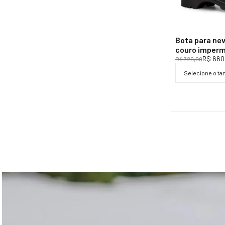
Bota para ne
couro imperm
em lã sintéti
R$ 660
R$ 720,00
Selecione o t