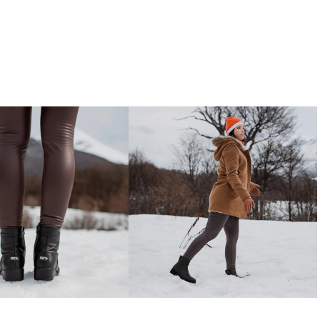
ota Cervinia recebeu ótimas melhorias 
e e resistência do produto. A New 
 todas as características já existentes 
 porém com os upgrades: Costuras 
interna no zíper feita em couro e novas 
ca, como a etiqueta emborrachada na 
m essas melhorias, esse clássico se 
resistente, durável e feita para todas as 
e inverno. 

couro impermeável de alto padrão, essa 
nte alta durabilidade e resistência, além 
s dos agentes externos. Conta ainda com 
ica em todo o produto (cano, pé e 
ionando conforto térmico e toque 
o uso no frio. Possui solado resistente, 
de altíssima qualidade, que tem como 
lta tração, apresentando “agarradeiras” 
nte, ideal para lugares com neve. Dessa 
 a utilização em ambientes desafiadores 
a para longas caminhadas. O zíper 