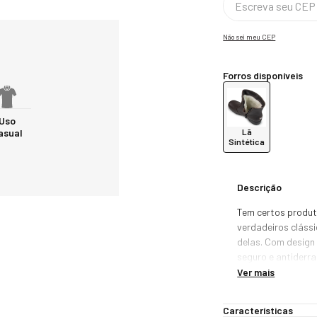
Não sei meu CEP
Forros disponíveis
Uso
Lã
asual
Sintética
Descrição
Tem certos produt
verdadeiros clássi
delas. Com design
seguro e antiderra
muito conforto, es
Ver mais
um dos nossos pri
para neve. 

Características