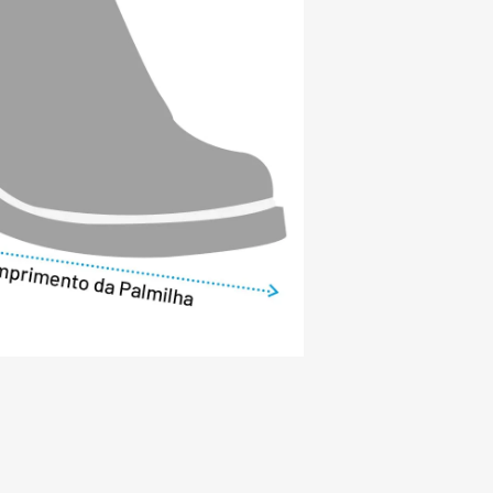
lmente em couro de alta qualidade e com 
eabilizante, proporcionando alta 
or resistência para caminhadas na neve.

s: Aumenta a impermeabilidade e 
ade nas costuras do produto.

 no zíper: Proporciona mais 
 área do zíper.

DO NESSE CALÇADO TEM CERTIFICAÇÃO 
 Group (LWG) é uma organização sem 
 marcas e produtores de couro, pensando 
mento no meio ambiente. Dessa forma, 
entações e melhorias nos processos 
ústria coureira.

envolve o couro deste calçado é 
ha de ouro da LWG, o que demonstra o 
rocessos inteligentes que envolvem a 
inovação e tecnologia.