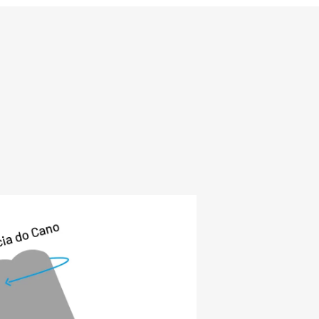
mpermeável e resistente, sendo mais 
oteção nos dias mais gelados. 

a faz parte da Linha Neve da Fiero, que 
unir alta durabilidade e aquecimento 
pés aliados ao conforto e à beleza. São 
rcionam proteção térmica ideal no 
 uma boa opção para quem irá viajar 
io intenso e com neve, proporcionando 
odo o dia. Aproveite e conheça as 
 para neve.

TERÍSTICAS:

tica: Desenvolvido 100% em lã sintética 
e espessura, aquecendo os pés com alta 
ção na neve: A sola deste calçado é 100% 
rrapante e apresenta “agarradeiras”, 
roporcionar alta tração em caminhadas 
om tratamento impermeabilizante: 