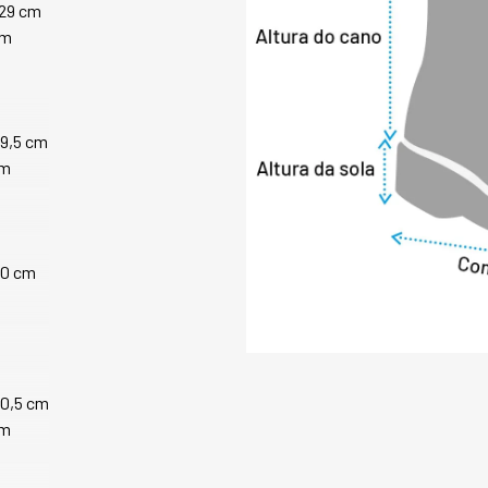
Desenvolvido tota
 29 cm
tratamento imperm
cm
durabilidade e mai
- Costuras selada
resistência à umid
- Membrana interna
29,5 cm
impermeabilidade na
cm
O COURO UTILIZA
LWG:

A Leather Working
fins lucrativos de
30 cm
no impacto do seg
são oferecidas ori
sustentáveis da ind
O curtume que des
detentor da medal
compromisso com p
30,5 cm
sustentabilidade, 
cm