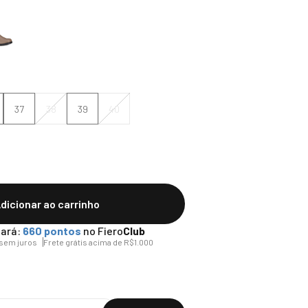
37
38
39
40
dicionar ao carrinho
ará:
660
pontos
no Fiero
Club
sem juros
Frete grátis acima de R$1.000