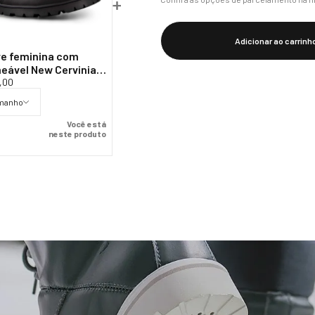
Adicionar ao carrinh
ve feminina com
eável New Cervinia
ca Ref.:23401
,00
amanho
Você está
neste produto