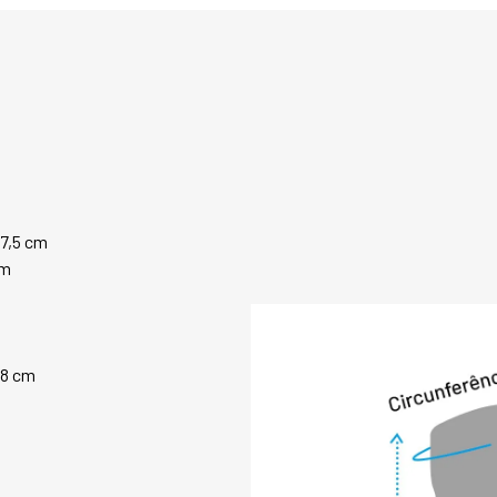
lateral também é i
uma garantia de pr
A bota New Cervini
tem como objetivo 
eficiente para os 
modelos que propo
inverno. Também é
para lugares de fr
conforto durante t
27,5 cm
nossas outras botas
cm
PRINCIPAIS CARAC
- Forro em lã sinté
de 10 milímetros d
qualidade.

28 cm
- Sola de alta tra
em borracha antide
desenhadas para p
na neve.

- 100% em couro c