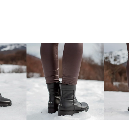
A nova versão da b
na impermeabilidad
Cervinia conta com
na antiga versão,
seladas, membrana 
aplicações da mar
parte traseira. Co
tornou ainda mais 
aventuras urbanas d
Desenvolvida com 
bota feminina gara
de proteger os pé
forro em lã sintét
palmilha), proporc
aveludado durante 
feito em borracha 
característica a a
e ação antiderrapa
forma, possibilita
com toda seguranç