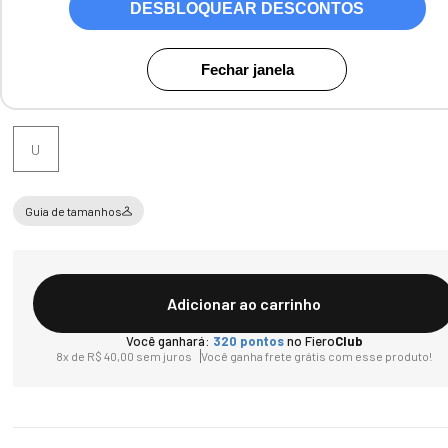
DESBLOQUEAR DESCONTOS
Cores:
Creme
Fechar janela
Tamanho
U
Guia de tamanhos
Adicionar ao carrinho
Você ganhará:
320
pontos
no Fiero
Club
8
x de
R$
40
,
00
sem juros
Você ganha frete grátis com esse produto!