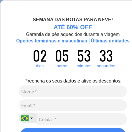
Seja bem-vinda(o), Viajante de Inverno!
SEMANA DAS BOTAS PARA NEVE!
0
ATÉ 60% OFF
Zoom
Garantia de pés aquecidos durante a viagem
Vídeo
Opções femininas e masculinas | Últimas unidades
02
05
53
33
Feminino
Acessórios
Meia Térmica
dias
horas
minutos
segundos
3
Avaliações
Meia Térmica Feminina Heat Holders Ultra Lite
Preencha os seus dados e ative os descontos:
Outdoors Ski 1.0 Cano Longo
R$
320
,
00
8
x de
R$
40
,
00
sem juros
Ver Parcelas
(5% OFF no PIX/Boleto)