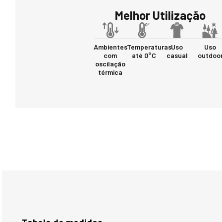
Melhor Utilização
Ambientes
Temperaturas
Uso
Uso
com
até 0°C
casual
outdoo
oscilação
térmica