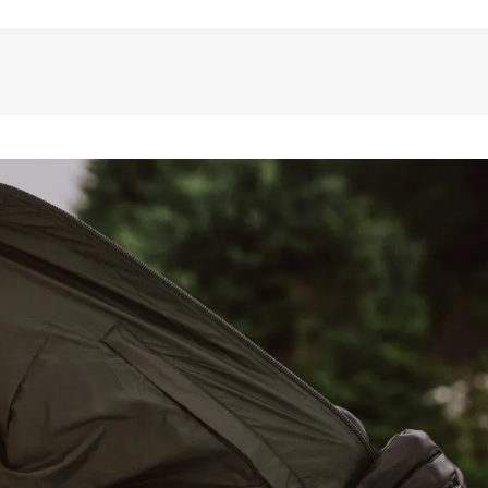
zinho ou no sistema de camadas em 
e inverno e frio intenso.

TERÍSTICAS:

Eficiência antibacteriana próxima a 99%, 
rabilidade, maior permanência da cor 
istência aos odores.

ta a formação de “bolinhas” após a 
r corporal: Retém o calor gerado pelo 
ndo maior isolamento térmico.

 de umidade e suor: Quando estamos em 
o baixas, a presença de suor e umidade 
sa a sensação de frio. Este produto 
a Dry, eliminando a umidade e suor que 
ão UV 50+: 98% dos raios UV são 
rvando a saúde da pele e permitindo 
 atividades ao ar livre.

Poliéster
