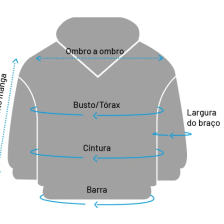
oteção contra os raios UV 50+ e ação 
 a formação de ''bolinhas'' após a 
 mais alta, proporcionando mais 
o pescoço. Prático e muito versátil, tem 
ta resistência.

ce é dividida em 3 níveis de isolamento 
do tecido): Lite (150), Original (180) e 
roduto é Sense Fleece Original, ou seja, 
íbrio entre a flexibilidade, conforto e 
Por ser a opção intermediária da linha 
proporciona mais proteção térmica que a 
não proporciona tanto isolamento 
a Power. É versátil e feito para os dias 
e temperatura: Este produto é ideal para 
idades físicas. Combina com vários 
es. Indicado para temperaturas de 18°C 
 capacidade máxima de proteção 
r conforme as demais peças do seu look. 