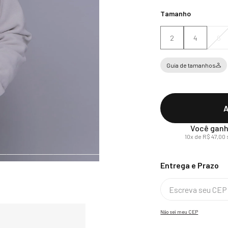
Tamanho
2
4
6
Guia de tamanhos
A
Você ganh
10
x de
R$
47
,
00
Não sei meu CEP