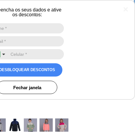
a
encha os seus dados e ative
os descontos:
Digite a sua busca aqui
0
co Infantil de inverno
Fleece Original
DESBLOQUEAR DESCONTOS
valiação
s
Fechar janela
o)