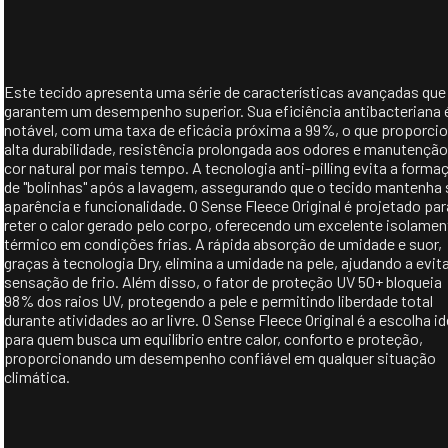
Este tecido apresenta uma série de características avançadas que
garantem um desempenho superior. Sua eficiência antibacteriana 
notável, com uma taxa de eficácia próxima a 99%, o que proporci
alta durabilidade, resistência prolongada aos odores e manutenção
cor natural por mais tempo. A tecnologia anti-pilling evita a forma
de "bolinhas" após a lavagem, assegurando que o tecido mantenha
aparência e funcionalidade. O Sense Fleece Original é projetado par
reter o calor gerado pelo corpo, oferecendo um excelente isolame
térmico em condições frias. A rápida absorção de umidade e suor,
graças à tecnologia Dry, elimina a umidade na pele, ajudando a evita
sensação de frio. Além disso, o fator de proteção UV 50+ bloqueia
98% dos raios UV, protegendo a pele e permitindo liberdade total
durante atividades ao ar livre. O Sense Fleece Original é a escolha id
para quem busca um equilíbrio entre calor, conforto e proteção,
proporcionando um desempenho confiável em qualquer situação
climática.