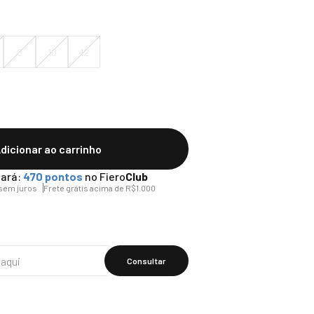
8
10
12
dicionar ao carrinho
ará:
470
pontos
no Fiero
Club
sem juros
Frete grátis acima de R$1.000
Calcular O
Frete