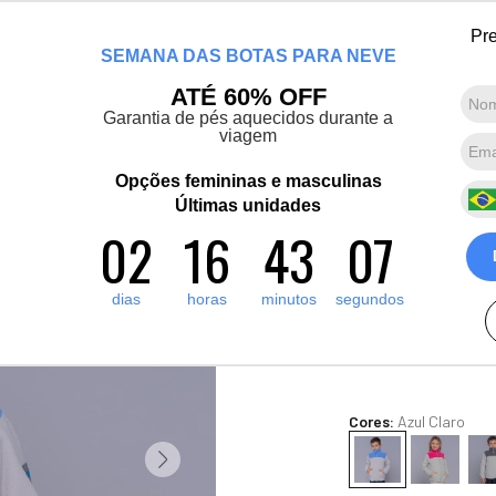
Lançamento! Artic Pro: O casaco mais quente que já fizemos. Conheça agor
Pre
SEMANA DAS BOTAS PARA NEVE
Marcas convidadas
Promoções
Destaques
Sobre nós
ATÉ 60% OFF
Garantia de pés aquecidos durante a
viagem
Termos mais buscados
1
º
artic pro
Opções femininas e masculinas
Casaco Térmi
2
º
Últimas unidades
pantufa
Artic Sense 
02
16
43
05
3
º
grenoble
1
A
R$
470
,
00
4
º
bota forrada
dias
horas
minutos
segundos
10
x de
R$
47
,
00
sem juro
5
º
polar extreme 5 1
Ver Parcelas
(5% OFF no PIX/Bolet
Cores:
Azul Claro