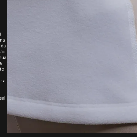
é
ona
 da
ção
 sua
a
nto
r a
eal