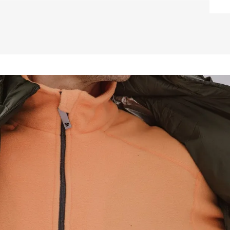
Pode ser usado so
aventuras nos dias d
PRINCIPAIS CARAC
* Antibacteriano: 
garantindo alta du
natural e maior res
* Anti-pilling: Evi
lavagem.

* Retenção do calo
corpo, proporciona
* Rápida absorção
temperaturas muit
no nosso corpo pas
possui a tecnologi
fica na pele.

* Fator de proteç
bloqueados, prese
liberdade durante as
COMPOSIÇÃO: 100% 