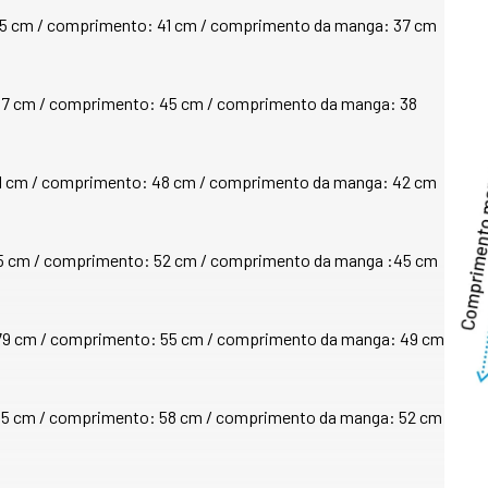
antibacteriana, pr
a: 65 cm / comprimento: 41 cm / comprimento da manga: 37 cm 
anti-pilling (evita
lavagem). A gola é
proteção térmica n
secagem rápida e al
A Linha Sense Flee
térmico (gramatura 
: 71 cm / comprimento: 48 cm / comprimento da manga: 42 cm 
Power (270). Este p
ele tem ótimo equil
proteção térmica. 
: 75 cm / comprimento: 52 cm / comprimento da manga :45 cm 
Sense Fleece, ele 
linha Lite, porém 
térmico como a linh
de inverno.

a: 79 cm / comprimento: 55 cm / comprimento da manga: 49 cm 
Indicações de uso 
uso casual ou ativ
a: 85 cm / comprimento: 58 cm / comprimento da manga: 52 cm 
passeios e ocasiõ
até -8°C, porém a
térmica pode varia