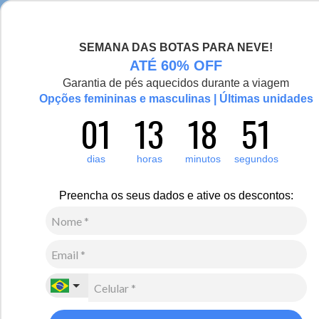
Chegou a nova coleção Alma Viajante, conheça aqui
SEMANA DAS BOTAS PARA NEVE!
0
ATÉ 60% OFF
Garantia de pés aquecidos durante a viagem
Opções femininas e masculinas | Últimas unidades
01
13
18
50
dias
horas
minutos
segundos
Preencha os seus dados e ative os descontos: