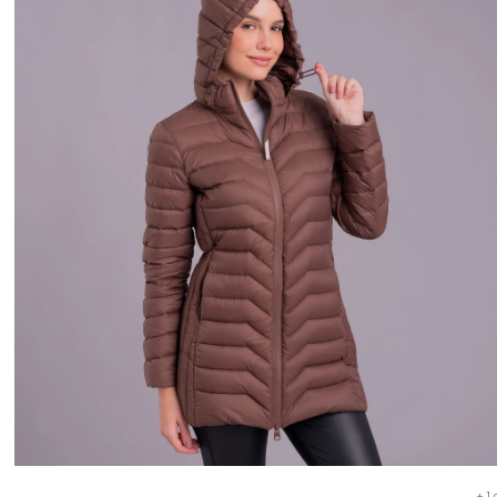
Busto: 106 cm
Cintura: 102 cm
Barra: 122 cm
Comprimento da frente: 82 cm
Ombro a ombro: 40 cm
Largura do Braço: 40 cm
Comprimento da manga: 64 cm
--
Tamanho 46
Busto: 116 cm
Cintura: 106 cm
Barra: 128 cm
Comprimento da frente: 86 cm
Ombro a ombro: 45 cm
Largura do Braço: 43 cm
Comprimento da manga: 65 cm
--
Tamanho 48
Busto: 122 cm
Cintura: 112 cm
Barra: 134 cm
Comprimento da frente: 88,1 cm
+
1