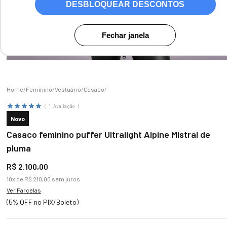
DESBLOQUEAR DESCONTOS
Fechar janela
Zoom
Feminino
Vestuário
Casaco
1
Avaliação
Novo
Casaco feminino puffer Ultralight Alpine Mistral de
pluma
R$
2
.
100
,
00
10
x de
R$
210
,
00
sem juros
Ver Parcelas
(5% OFF no PIX/Boleto)