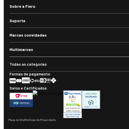
novidades e promoções em primeira mão no seu e-mail!
Envi
Siga-nos
Telefone
(55) 3359.2223
WhatsApp
(55) 3359.2223
E-mail
sac@fieroshop.com.br
Horário de atendimento
Segunda à sexta-feira: 08h às 11h30 e 13h30 às 18h (exceto feriados)
Sobre a Fiero