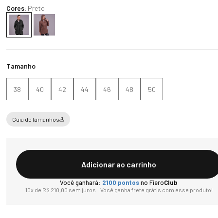
Cores:
Preto
Tamanho
38
40
42
44
46
48
50
Guia de tamanhos
Adicionar ao carrinho
Você ganhará:
2100
pontos
no Fiero
Club
10
x de
R$
210
,
00
sem juros
Você ganha frete grátis com esse produto!