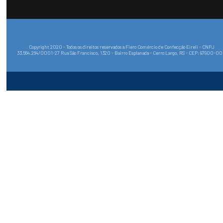
Suporte
Marcas convidadas
Multimarcas
Todas as categorias
Formas de pagamento
Selos e Certificados
Mapa do Site
Políticas de Privacidade