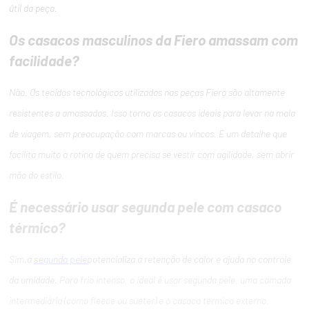
útil da peça.
Os casacos masculinos da Fiero amassam com
facilidade?
Não. Os tecidos tecnológicos utilizados nas peças Fiero são altamente
resistentes a amassados. Isso torna os casacos ideais para levar na mala
de viagem, sem preocupação com marcas ou vincos. É um detalhe que
facilita muito a rotina de quem precisa se vestir com agilidade, sem abrir
mão do estilo.
É necessário usar segunda pele com casaco
térmico?
Sim,
a
segunda pele
potencializa a retenção de calor e ajuda no controle
da umidade.
Para frio intenso, o ideal é usar segunda pele, uma camada
intermediária (como fleece ou suéter) e o casaco térmico externo.