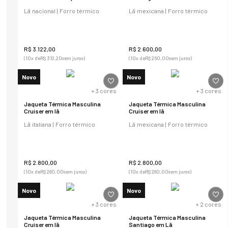
Potsdam
Lã nacional | Forro térmico
Lã mexicana | Forro térmico
R$
3
.
122
,
00
R$
2
.
600
,
00
(
10
x de
R$
312
,
20
sem juros)
(
10
x de
R$
260
,
00
sem juros)
Novo
Novo
+
3
cores
+
3
cores
Jaqueta Térmica Masculina
Jaqueta Térmica Masculina
Cruiser em lã
Cruiser em lã
Lã italiana | Forro térmico
Lã mexicana | Forro térmico
R$
2
.
800
,
00
R$
2
.
800
,
00
(
10
x de
R$
280
,
00
sem juros)
(
10
x de
R$
280
,
00
sem juros)
Novo
Novo
+
3
cores
+
2
cores
Jaqueta Térmica Masculina
Jaqueta Térmica Masculina
Cruiser em lã
Santiago em Lã