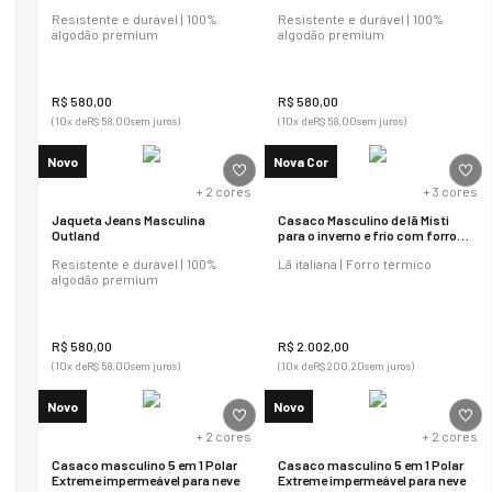
Resistente e durável | 100%
Resistente e durável | 100%
algodão premium
algodão premium
R$
580
,
00
R$
580
,
00
(
10
x de
R$
58
,
00
sem juros)
(
10
x de
R$
58
,
00
sem juros)
Novo
Nova Cor
+
2
cores
+
3
cores
Jaqueta Jeans Masculina
Casaco Masculino de lã Misti
Outland
para o inverno e frio com forro
térmico
Resistente e durável | 100%
Lã italiana | Forro térmico
algodão premium
R$
580
,
00
R$
2
.
002
,
00
(
10
x de
R$
58
,
00
sem juros)
(
10
x de
R$
200
,
20
sem juros)
Novo
Novo
+
2
cores
+
2
cores
Casaco masculino 5 em 1 Polar
Casaco masculino 5 em 1 Polar
Extreme impermeável para neve
Extreme impermeável para neve