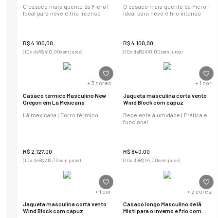
O casaco mais quente da Fiero |
O casaco mais quente da Fiero |
Ideal para neve e frio intenso
Ideal para neve e frio intenso
R$
4
.
100
,
00
R$
4
.
100
,
00
(
10
x de
R$
410
,
00
sem juros)
(
10
x de
R$
410
,
00
sem juros)
+
3
cores
+
1
cor
Casaco térmico Masculino New
Jaqueta masculina corta vento
Oregon em Lã Mexicana
Wind Block com capuz
Lã mexicana | Forro térmico
Repelente à umidade | Prática e
funcional
R$
2
.
127
,
00
R$
640
,
00
(
10
x de
R$
212
,
70
sem juros)
(
10
x de
R$
64
,
00
sem juros)
+
1
cor
+
2
cores
Jaqueta masculina corta vento
Casaco longo Masculino de lã
Wind Block com capuz
Misti para o inverno e frio com
forro térmico