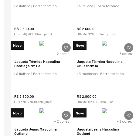
Lã italiana | Forro térmico
Lã italiana | Forro térmico
R$
2
.
800
,
00
R$
2
.
600
,
00
(
10
x de
R$
280
,
00
sem juros)
(
10
x de
R$
260
,
00
sem juros)
Novo
Novo
+
2
cores
+
3
cores
Jaqueta Térmica Masculina
Jaqueta Térmica Masculina
Santiago em Lã
Cruiser em lã
Lã italiana | Forro térmico
Lã mexicana | Forro térmico
R$
2
.
600
,
00
R$
2
.
800
,
00
(
10
x de
R$
260
,
00
sem juros)
(
10
x de
R$
280
,
00
sem juros)
Novo
Novo
+
2
cores
+
2
cores
Jaqueta Jeans Masculina
Jaqueta Jeans Masculina
Outland
Outland