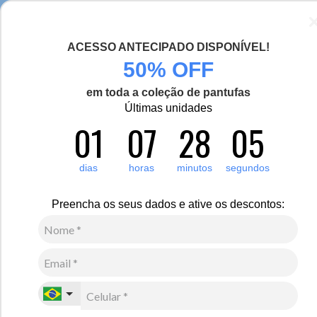
Chegou a nova coleção Alma Viajante, conheça aqui
ACESSO ANTECIPADO DISPONÍVEL!
0
50% OFF
em toda a coleção de pantufas
Últimas unidades
01
07
28
05
dias
horas
minutos
segundos
Preencha os seus dados e ative os descontos:
Masculino
Vestuário
Casaco térmico
Casacos térmicos
masculinos