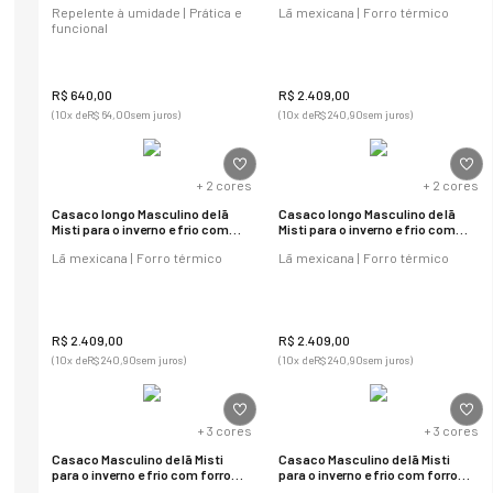
Repelente à umidade | Prática e
Lã mexicana | Forro térmico
funcional
R$
640
,
00
R$
2
.
409
,
00
(
10
x de
R$
64
,
00
sem juros)
(
10
x de
R$
240
,
90
sem juros)
+
2
cores
+
2
cores
Casaco longo Masculino de lã
Casaco longo Masculino de lã
Misti para o inverno e frio com
Misti para o inverno e frio com
forro térmico
forro térmico
Lã mexicana | Forro térmico
Lã mexicana | Forro térmico
R$
2
.
409
,
00
R$
2
.
409
,
00
(
10
x de
R$
240
,
90
sem juros)
(
10
x de
R$
240
,
90
sem juros)
+
3
cores
+
3
cores
Casaco Masculino de lã Misti
Casaco Masculino de lã Misti
para o inverno e frio com forro
para o inverno e frio com forro
térmico
térmico