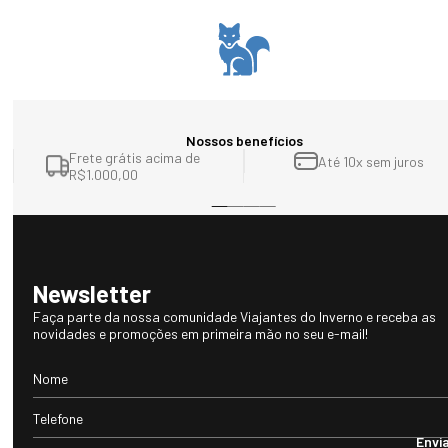
Fleece, para não prejudicar sua ação térmica;
A limpeza a seco profissional é permitida, desde que respeite o processo
indicado na etiqueta (símbolo “P”).
Nossos benefícios
Frete grátis acima de
Até 10x sem juros
R$1.000,00
Newsletter
Faça parte da nossa comunidade Viajantes do Inverno e receba as
novidades e promoções em primeira mão no seu e-mail!
Envi