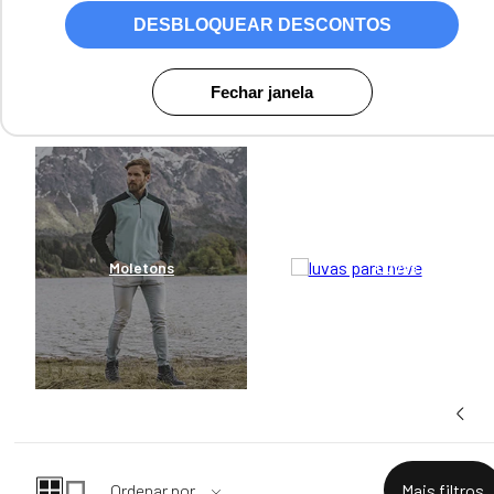
Jaquetas, sobretudos e casacos masculinos são peças essenciais
DESBLOQUEAR DESCONTOS
para manter o corpo aquecido de forma prática, estilosa e
sofisticada. Confira opções de casacos térmicos para homens com
design clássico e urbano, enchimento sintético ou de plumas,
tratamento impermeável, forro térmico e desenvolvidos em lã de alta
Fechar janela
qualidade. Escolha seu casaco masculino para te acompanhar no
inverno e neve.