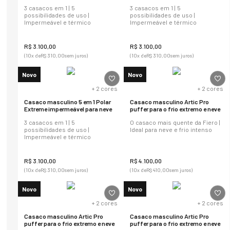
3 casacos em 1 | 5
3 casacos em 1 | 5
possibilidades de uso |
possibilidades de uso |
Impermeável e térmico
Impermeável e térmico
R$
3
.
100
,
00
R$
3
.
100
,
00
(
10
x de
R$
310
,
00
sem juros)
(
10
x de
R$
310
,
00
sem juros)
Novo
Novo
+
2
cores
+
2
cores
Casaco masculino 5 em 1 Polar
Casaco masculino Artic Pro
Extreme impermeável para neve
puffer para o frio extremo e neve
3 casacos em 1 | 5
O casaco mais quente da Fiero |
possibilidades de uso |
Ideal para neve e frio intenso
Impermeável e térmico
R$
3
.
100
,
00
R$
4
.
100
,
00
(
10
x de
R$
310
,
00
sem juros)
(
10
x de
R$
410
,
00
sem juros)
Novo
Novo
+
2
cores
+
2
cores
Casaco masculino Artic Pro
Casaco masculino Artic Pro
puffer para o frio extremo e neve
puffer para o frio extremo e neve