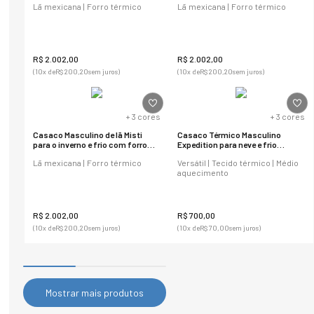
Lã mexicana | Forro térmico
Lã mexicana | Forro térmico
R$
2
.
002
,
00
R$
2
.
002
,
00
(
10
x de
R$
200
,
20
sem juros)
(
10
x de
R$
200
,
20
sem juros)
+
3
cores
+
3
cores
Casaco Masculino de lã Misti
Casaco Térmico Masculino
para o inverno e frio com forro
Expedition para neve e frio
térmico
Original
Lã mexicana | Forro térmico
Versátil | Tecido térmico | Médio
aquecimento
R$
2
.
002
,
00
R$
700
,
00
(
10
x de
R$
200
,
20
sem juros)
(
10
x de
R$
70
,
00
sem juros)
Mostrar mais produtos