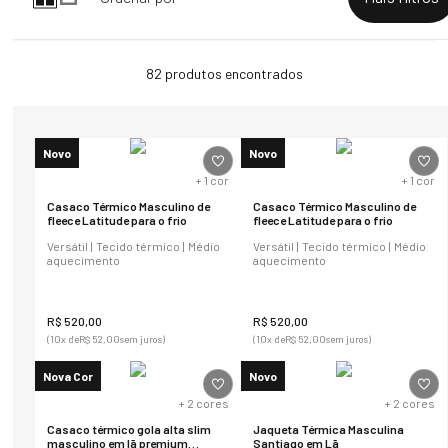
82
produtos
Novo
Novo
+
1
cor
+
1
cor
Casaco Térmico Masculino de
Casaco Térmico Masculino de
fleece Latitude para o frio
fleece Latitude para o frio
Versátil | Tecido térmico | Médio
Versátil | Tecido térmico | Médio
aquecimento
aquecimento
R$
520
,
00
R$
520
,
00
(
10
x de
R$
52
,
00
sem juros)
(
10
x de
R$
52
,
00
sem juros)
Nova Cor
Novo
+
2
cores
+
2
cores
Casaco térmico gola alta slim
Jaqueta Térmica Masculina
masculino em lã premium
Santiago em Lã