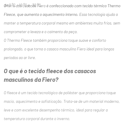
de 0 °C, -10 °C e -30 °C.
O forro dos casacos Fiero
é confeccionado com tecido térmico Thermo
Fleece, que aumenta o aquecimento interno.
Essa tecnologia ajuda a
manter a temperatura corporal mesmo em ambientes muito frios, sem
comprometer a leveza e o caimento da peça.
O Thermo Fleece também proporciona toque suave e conforto
prolongado, o que torna o casaco masculino Fiero ideal para longos
períodos ao ar livre.
O que é o tecido fleece dos casacos
masculinos da Fiero?
O fleece é um tecido tecnológico de poliéster que proporciona toque
macio, aquecimento e sofisticação. Trata-se de um material moderno,
leve e com excelente desempenho térmico, ideal para regular a
temperatura corporal durante o inverno.