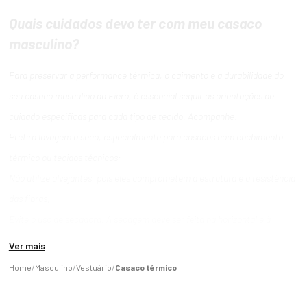
Quais cuidados devo ter com meu casaco
masculino?
Para preservar a performance térmica, o caimento e a durabilidade do
seu casaco masculino da Fiero, é essencial seguir as orientações de
cuidado específicas para cada tipo de tecido. Acompanhe:
Prefira lavagem a seco, especialmente para casacos com enchimento
térmico ou tecidos técnicos;
Não utilize alvejantes, pois eles comprometem a estrutura e a resistência
das fibras;
Evite o uso de secadora. A secagem deve ser feita na horizontal e à
sombra, preservando o formato da peça;
Ver mais
Passe com ferro a no máximo 110 °C, sempre com delicadeza e, se
Masculino
Vestuário
Casaco térmico
possível, com proteção entre o tecido e o ferro;
Não utilize amaciantes, principalmente em tecidos como fleece e Thermo