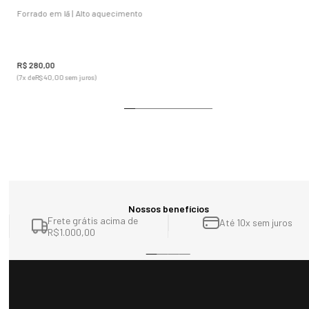
Forrado em lã | Alto aquecimento
R$
280
,
00
(
7
x de
R$
40
,
00
sem juros)
Nossos benefícios
Frete grátis acima de
Até 10x sem juros
R$1.000,00