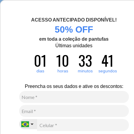
Seja bem-vinda(o), Viajante de Inverno!
ACESSO ANTECIPADO DISPONÍVEL!
0
Zoom
50% OFF
em toda a coleção de pantufas
Vídeo
Últimas unidades
01
10
33
40
Masculino
Acessórios
Gorros
9
Avaliações
Gorro masculino forrado em lã Munique
dias
horas
minutos
segundos
R$
280
,
00
Preencha os seus dados e ative os descontos:
7
x de
R$
40
,
00
sem juros
Ver Parcelas
(5% OFF no PIX/Boleto)
Cores:
Azul