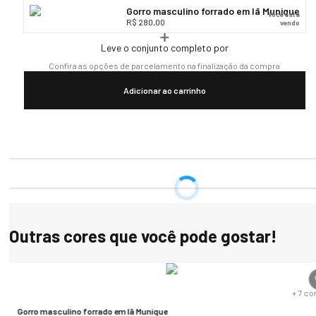
Gorro masculino forrado em lã Munique
Você está
R$ 280,00
vendo
Leve o conjunto completo por
Confira as opções de parcelamento na finalização da compra
Adicionar ao carrinho
Outras cores que você pode gostar!
s
+
7
co
Gorro masculino forrado em lã Munique