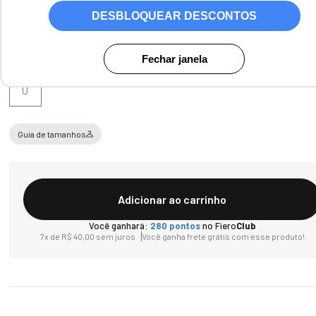
DESBLOQUEAR DESCONTOS
Tamanho
Fechar janela
U
Guia de tamanhos
Adicionar ao carrinho
Você ganhará:
280
pontos
no Fiero
Club
7
x de
R$
40
,
00
sem juros
Você ganha frete grátis com esse produto!