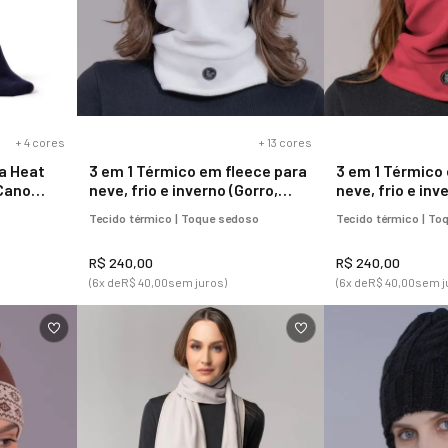
+
4
cores
+
13
cores
a Heat
3 em 1 Térmico em fleece para
3 em 1 Térmico
 Cano
neve, frio e inverno (Gorro,
neve, frio e inv
cachecol e balaclava)
cachecol e bal
Tecido térmico | Toque sedoso
Tecido térmico | To
R$
240
,
00
R$
240
,
00
(
6
x de
R$
40
,
00
sem juros)
(
6
x de
R$
40
,
00
sem j