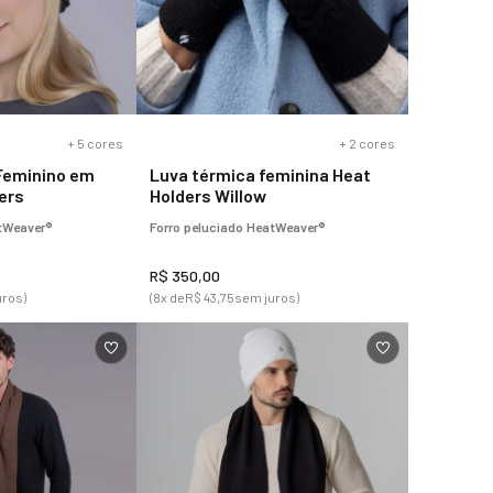
+
5
cores
+
2
cores
Feminino em
Luva térmica feminina Heat
ders
Holders Willow
atWeaver®
Forro peluciado HeatWeaver®
R$
350
,
00
uros)
(
8
x de
R$
43
,
75
sem juros)