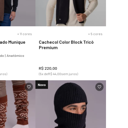
+
11
cores
+
5
cores
lado Munique
Cachecol Color Block Tricô
Premium
do | Anatômico
R$
220
,
00
uros)
(
5
x de
R$
44
,
00
sem juros)
Novo