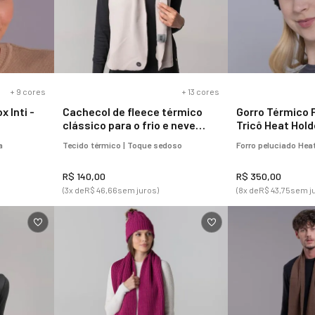
+
9
cores
+
13
cores
x Inti -
Cachecol de fleece térmico
Gorro Térmico 
clássico para o frio e neve
Tricô Heat Hol
Original
a
Tecido térmico | Toque sedoso
Forro peluciado He
R$
140
,
00
R$
350
,
00
(
3
x de
R$
46
,
66
sem juros)
(
8
x de
R$
43
,
75
sem j