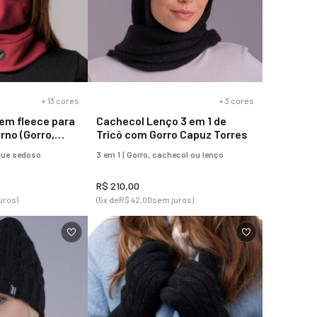
+
13
cores
+
3
cores
 em fleece para
Cachecol Lenço 3 em 1 de
erno (Gorro,
Tricô com Gorro Capuz Torres
aclava)
que sedoso
3 em 1 | Gorro, cachecol ou lenço
R$
210
,
00
uros)
(
5
x de
R$
42
,
00
sem juros)