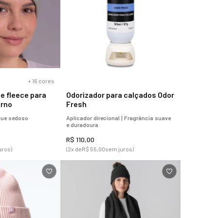
+
16
cores
e fleece para
Odorizador para calçados Odor
erno
Fresh
que sedoso
Aplicador direcional | Fragrância suave
e duradoura
R$
110
,
00
uros)
(
2
x de
R$
55
,
00
sem juros)