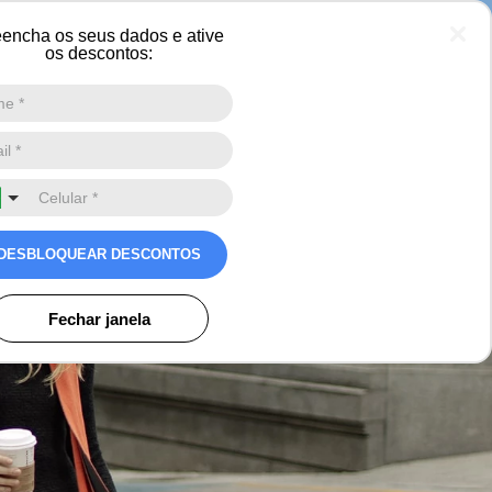
 neve
encha os seus dados e ative
os descontos:
Digite a sua busca aqui
0
DESBLOQUEAR DESCONTOS
Fechar janela