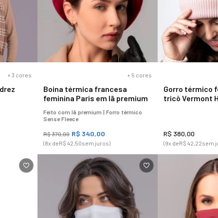
+
3
cores
+
5
cores
drez
Boina térmica francesa
Gorro térmico 
feminina Paris em lã premium
tricô Vermont 
Feito com lã premium | Forro térmico
Sense Fleece
R$
340
,
00
R$
380
,
00
R$
370
,
00
(
8
x de
R$
42
,
50
sem juros)
(
9
x de
R$
42
,
22
sem j