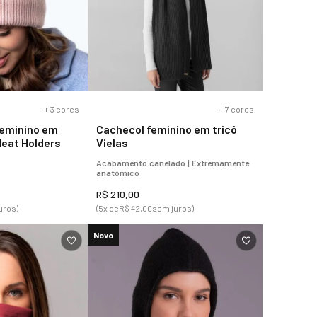
+
3
cores
+
7
cores
feminino em
Cachecol feminino em tricô
Heat Holders
Vielas
Acabamento canelado | Extremamente
anatômico
R$
210
,
00
uros)
(
5
x de
R$
42
,
00
sem juros)
Novo