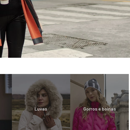
4
P-M
M-G
G-GG