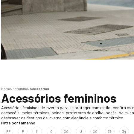
Feminino
Acessórios
Acessórios femininos
Acessórios femininos de inverno para se proteger com estilo: confira os 
cachecóis, meias térmicas, boinas, protetores de orelha, bonés, palmilh
desbravar os destinos de inverno com elegância e conforto térmico.
Filtre por tamanho
PP
P
M
G
GG
U
XG
33
34