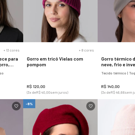
+
13
cores
+
8
cores
ece para
Gorro em tricô Vielas com
Gorro térmico d
orro,
pompom
neve, frio e inv
oso
Tecido térmico | To
R$
120
,
00
R$
140
,
00
(
3
x de
R$
40
,
00
sem juros)
(
3
x de
R$
46
,
66
sem j
-8%