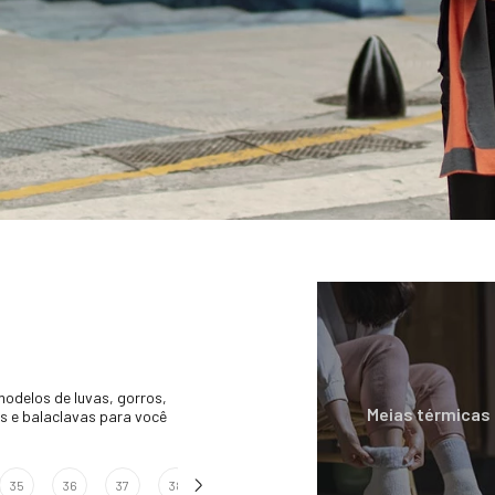
modelos de luvas, gorros,
as e balaclavas para você
35
36
37
38
39
40
41
42
43
4