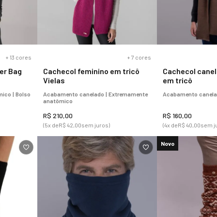
+
13
cores
+
7
cores
er Bag
Cachecol feminino em tricô
Cachecol cane
Vielas
em tricô
ico | Bolso
Acabamento canelado | Extremamente
Acabamento canela
anatômico
R$
210
,
00
R$
160
,
00
(
5
x de
R$
42
,
00
sem juros)
(
4
x de
R$
40
,
00
sem j
Novo