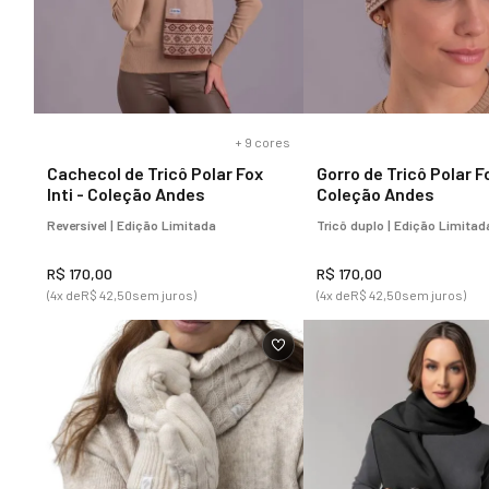
+
9
cores
Cachecol de Tricô Polar Fox
Gorro de Tricô Polar Fo
Inti - Coleção Andes
Coleção Andes
Reversível | Edição Limitada
Tricô duplo | Edição Limitad
R$
170
,
00
R$
170
,
00
(
4
x de
R$
42
,
50
sem juros)
(
4
x de
R$
42
,
50
sem juros)