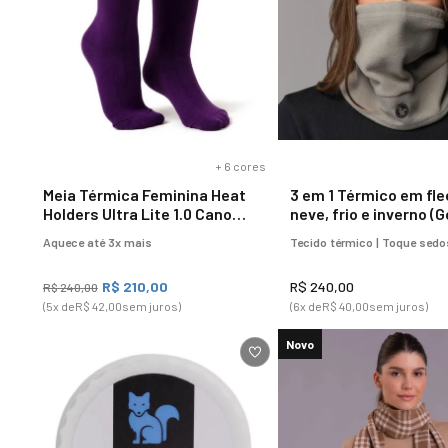
+
6
cores
Meia Térmica Feminina Heat
3 em 1 Térmico em fle
Holders Ultra Lite 1.0 Cano
neve, frio e inverno (G
Médio
cachecol e balaclava)
Aquece até 3x mais
Tecido térmico | Toque sed
R$
210
,
00
R$
240
,
00
R$
240
,
00
(
5
x de
R$
42
,
00
sem juros)
(
6
x de
R$
40
,
00
sem juros)
Novo