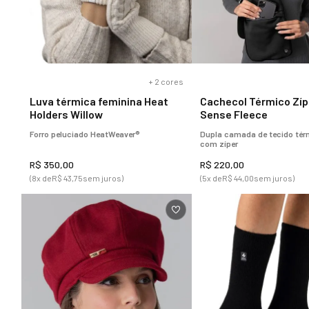
+
2
cores
Luva térmica feminina Heat
Cachecol Térmico Zíp
Holders Willow
Sense Fleece
Forro peluciado HeatWeaver®
Dupla camada de tecido térm
com zíper
R$
350
,
00
R$
220
,
00
(
8
x de
R$
43
,
75
sem juros)
(
5
x de
R$
44
,
00
sem juros)