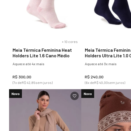
+
10
cores
Meia Térmica Feminina Heat
Meia Térmica Feminin
Holders Lite 1.6 Cano Médio
Holders Ultra Lite 1.0
Médio
Aquece até 4x mais
Aquece até 3x mais
R$
300
,
00
R$
240
,
00
(
7
x de
R$
42
,
85
sem juros)
(
6
x de
R$
40
,
00
sem juros)
Novo
Novo