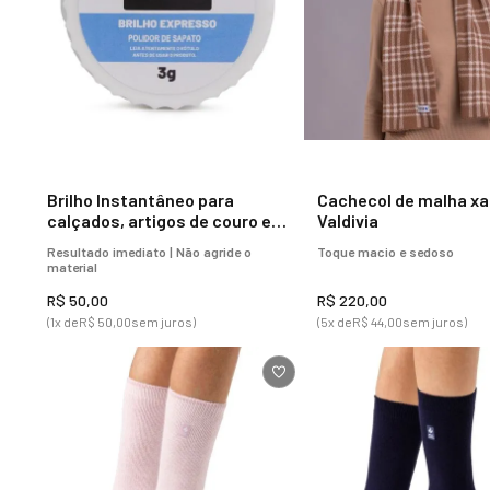
Brilho Instantâneo para
Cachecol de malha xa
calçados, artigos de couro e
Valdivia
sintético
Resultado imediato | Não agride o
Toque macio e sedoso
material
R$
50
,
00
R$
220
,
00
(
1
x de
R$
50
,
00
sem juros)
(
5
x de
R$
44
,
00
sem juros)