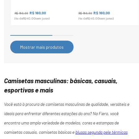
R$
160
,
00
R$
160
,
00
R$
180
,
00
R$
180
,
00
(
4
x de
R$
40
,
00
sem juros)
(
4
x de
R$
40
,
00
sem juros)
Mostrar mais produtos
Camisetas masculinas: básicas, casuais,
esportivas e mais
Você está à procura de camisetas masculinas de qualidade, versáteis e
ideais para enfrentar diferentes estações do ano? Na Fiero, você
encontra uma ampla variedade de modelos, cores e estampas de
camisetas casuais, camisetas básicas e
blusas segunda pele térmicas