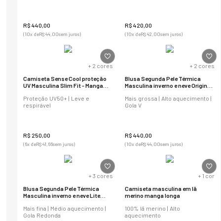
R$
440
,
00
R$
420
,
00
(
10
x de
R$
44
,
00
sem juros)
(
10
x de
R$
42
,
00
sem juros)
+
2
cores
+
2
cores
Camiseta Sense Cool proteção
Blusa Segunda Pele Térmica
UV Masculina Slim Fit - Manga
Masculina inverno e neve Original
Longa
Regular Fit
Proteção UV50+ | Leve e
Mais grossa | Alto aquecimento |
respirável
Gola V
R$
250
,
00
R$
440
,
00
(
6
x de
R$
41
,
66
sem juros)
(
10
x de
R$
44
,
00
sem juros)
+
3
cores
+
1
cor
Blusa Segunda Pele Térmica
Camiseta masculina em lã
Masculina inverno e neve Lite
merino manga longa
Slim Fit
Mais fina | Médio aquecimento |
100% lã merino | Alto
Gola Redonda
aquecimento