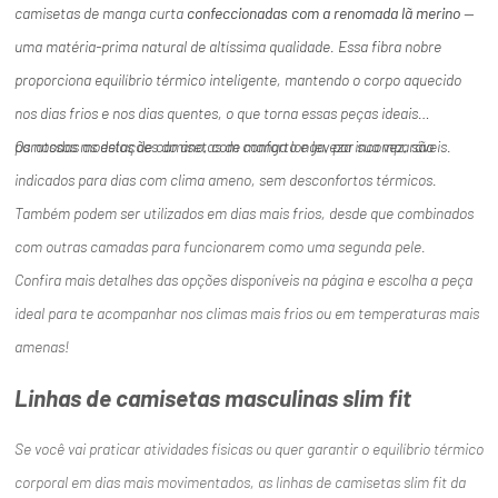
camisetas de manga curta
confeccionadas com a renomada lã merino
—
uma matéria-prima natural de altíssima qualidade. Essa fibra nobre
proporciona equilíbrio térmico inteligente, mantendo o corpo aquecido
nos dias frios e nos dias quentes, o que torna essas peças ideais
para
Os nossos modelos de camisetas de manga longa, por sua vez, são
todas as estações do ano, com conforto e leveza incomparáveis.
indicados para dias com clima ameno, sem desconfortos térmicos.
Também podem ser utilizados em dias mais frios, desde que combinados
com outras camadas para funcionarem como uma segunda pele.
Confira mais detalhes das opções disponíveis na página e escolha a peça
ideal para te acompanhar nos climas mais frios ou em temperaturas mais
amenas!
Linhas de camisetas masculinas slim fit
Se você vai praticar atividades físicas ou quer garantir o equilíbrio térmico
corporal em dias mais movimentados, as linhas de camisetas slim fit da