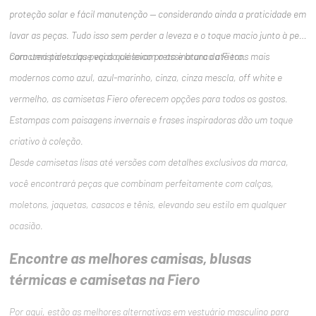
proteção solar e fácil manutenção — considerando ainda a praticidade em
lavar as peças. Tudo isso sem perder a leveza e o toque macio junto à pele
característicos das peças que levam a assinatura da Fiero.
Com uma paleta que vai do clássico preto e branco até tons mais
modernos como azul, azul-marinho, cinza, cinza mescla, off white e
vermelho, as camisetas Fiero oferecem opções para todos os gostos.
Estampas com paisagens invernais e frases inspiradoras dão um toque
criativo à coleção.
Desde camisetas lisas até versões com detalhes exclusivos da marca,
você encontrará peças que combinam perfeitamente com calças,
moletons, jaquetas, casacos e tênis, elevando seu estilo em qualquer
ocasião.
Encontre as melhores camisas, blusas
térmicas e camisetas na Fiero
Por aqui, estão as melhores alternativas em vestuário masculino para