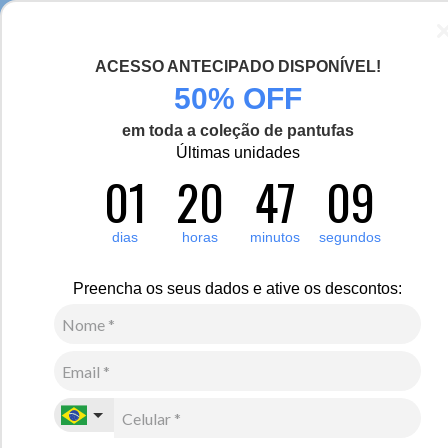
Seja bem-vinda(o), Viajante de Inverno!
ACESSO ANTECIPADO DISPONÍVEL!
0
50% OFF
em toda a coleção de pantufas
Últimas unidades
Masculino
Vestuário
Camisetas
01
20
47
08
Camisetas
Os melhores modelos de camisetas masculinas você encontra aqui na
dias
horas
minutos
segundos
Fiero. São camisetas básicas e casuais para aproveitar cada
momento. Confira nossas opções de camisetas manga longa e
manga curta para usar durante todo o ano. As peças aliam
Preencha os seus dados e ative os descontos:
resistência, proteção solar e fácil manutenção.