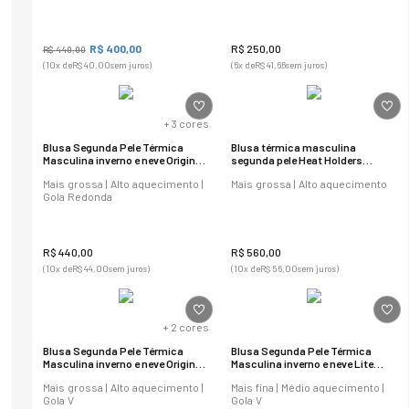
R$
400
,
00
R$
250
,
00
R$
440
,
00
(
10
x de
R$
40
,
00
sem juros)
(
6
x de
R$
41
,
66
sem juros)
+
3
cores
Blusa Segunda Pele Térmica
Blusa térmica masculina
Masculina inverno e neve Original
segunda pele Heat Holders
Regular Fit
Original Thermal
Mais grossa | Alto aquecimento |
Mais grossa | Alto aquecimento
Gola Redonda
R$
440
,
00
R$
560
,
00
(
10
x de
R$
44
,
00
sem juros)
(
10
x de
R$
56
,
00
sem juros)
+
2
cores
Blusa Segunda Pele Térmica
Blusa Segunda Pele Térmica
Masculina inverno e neve Original
Masculina inverno e neve Lite
Regular Fit
Regular Fit - Preto
Mais grossa | Alto aquecimento |
Mais fina | Médio aquecimento |
Gola V
Gola V