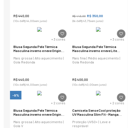
R$
440
,
00
R$
350
,
00
R$
440
,
00
(
10
x de
R$
44
,
00
sem juros)
(
8
x de
R$
43
,
75
sem juros)
+
3
cores
+
3
cores
Blusa Segunda Pele Térmica
Blusa Segunda Pele Térmica
Masculina inverno e neve Original
Masculina inverno e neve Lite
Regular Fit
Slim Fit
Mais grossa | Alto aquecimento |
Mais fina | Médio aquecimento |
Gola Redonda
Gola Redonda
R$
440
,
00
R$
400
,
00
(
10
x de
R$
44
,
00
sem juros)
(
10
x de
R$
40
,
00
sem juros)
-9%
+
2
cores
+
2
cores
Blusa Segunda Pele Térmica
Camiseta Sense Cool proteção
Masculina inverno e neve Original
UV Masculina Slim Fit - Manga
Regular Fit
Longa
Mais grossa | Alto aquecimento |
Proteção UV50+ | Leve e
Gola V
respirável