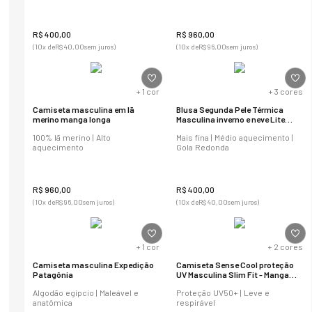
R$
400
,
00
R$
960
,
00
(
10
x de
R$
40
,
00
sem juros)
(
10
x de
R$
96
,
00
sem juros)
+
1
cor
+
3
cores
Camiseta masculina em lã
Blusa Segunda Pele Térmica
merino manga longa
Masculina inverno e neve Lite
Slim Fit
100% lã merino | Alto
Mais fina | Médio aquecimento |
aquecimento
Gola Redonda
R$
960
,
00
R$
400
,
00
(
10
x de
R$
96
,
00
sem juros)
(
10
x de
R$
40
,
00
sem juros)
+
1
cor
+
2
cores
Camiseta masculina Expedição
Camiseta Sense Cool proteção
Patagônia
UV Masculina Slim Fit - Manga
Curta
Algodão egípcio | Maleável e
Proteção UV50+ | Leve e
anatômica
respirável