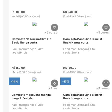
R$
180
,
00
R$
230
,
00
(
4
x de
R$
45
,
00
sem juros)
(
5
x de
R$
46
,
00
sem juros)
+
3
cores
+
3
cores
Camiseta Masculina Slim Fit
Camiseta Masculina Slim Fit
Basic Manga curta
Basic Manga curta
Fácil manutenção | Alta
Fácil manutenção | Alta
resistência
resistência
R$
150
,
00
R$
150
,
00
(
3
x de
R$
50
,
00
sem juros)
(
3
x de
R$
50
,
00
sem juros)
-14%
-13%
+
1
cor
+
3
cores
Camiseta masculina manga
Camiseta Masculina Slim Fit
longa Lifestyle
Basic Manga curta
Fácil manutenção | Alta
Fácil manutenção | Alta
resistência
resistência