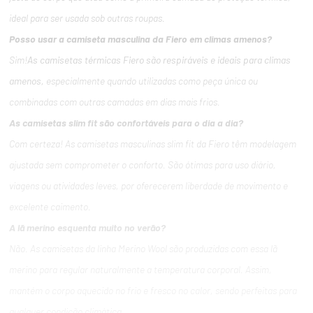
ideal para ser usada sob outras roupas.
Posso usar a camiseta masculina da Fiero em climas amenos?
Sim!
As camisetas térmicas Fiero são respiráveis e ideais para climas
amenos,
especialmente quando utilizadas como peça única ou
combinadas com outras camadas em dias mais frios.
As camisetas slim fit são confortáveis para o dia a dia?
Com certeza! As camisetas masculinas slim fit da Fiero têm modelagem
ajustada sem comprometer o conforto. São ótimas para uso diário,
viagens ou atividades leves, por oferecerem liberdade de movimento e
excelente caimento.
A lã merino esquenta muito no verão?
Não. As camisetas da linha Merino Wool são produzidas com essa lã
merino para regular naturalmente a temperatura corporal. Assim,
mantém o corpo aquecido no frio e fresco no calor, sendo perfeitas para
qualquer condição climática.