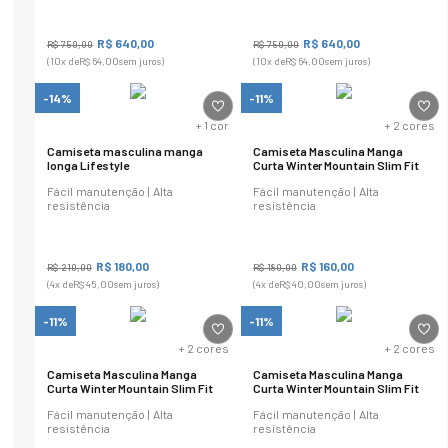
R$
640
,
00
R$
640
,
00
R$
750
,
00
R$
750
,
00
(
10
x de
R$
64
,
00
sem juros)
(
10
x de
R$
64
,
00
sem juros)
-14%
-11%
+
1
cor
+
2
cores
Camiseta masculina manga
Camiseta Masculina Manga
longa Lifestyle
Curta Winter Mountain Slim Fit
Fácil manutenção | Alta
Fácil manutenção | Alta
resistência
resistência
R$
180
,
00
R$
160
,
00
R$
210
,
00
R$
180
,
00
(
4
x de
R$
45
,
00
sem juros)
(
4
x de
R$
40
,
00
sem juros)
-11%
-11%
+
2
cores
+
2
cores
Camiseta Masculina Manga
Camiseta Masculina Manga
Curta Winter Mountain Slim Fit
Curta Winter Mountain Slim Fit
Fácil manutenção | Alta
Fácil manutenção | Alta
resistência
resistência