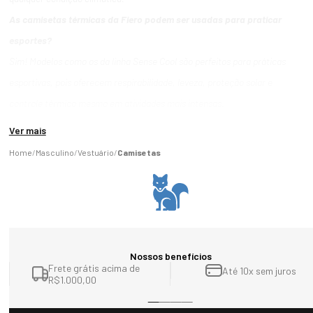
As camisetas térmicas da Fiero podem ser usadas para praticar
esportes?
Sim! Modelos como os da linha Sense Cool são perfeitos para práticas
esportivas, pois oferecem respirabilidade, leveza, proteção solar e
controle térmico mesmo em atividades mais intensas.
Ver mais
Masculino
Vestuário
Camisetas
Nossos benefícios
Frete grátis acima de
Até 10x sem juros
R$1.000,00