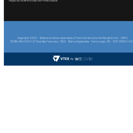
Mapa do Site
Políticas de Privacidade
Copyright 2020 - Todos os direitos reservados a Fiero Comércio de Confecção Eireli - CNPJ
33.564.264/0001-27 Rua São Francisco, 1320 - Bairro Esplanada - Cerro Largo, RS - CEP: 97900-0