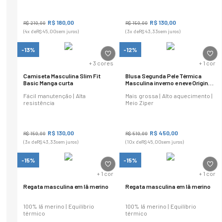
R$
180
,
00
R$
130
,
00
R$
210
,
00
R$
150
,
00
(
4
x de
R$
45
,
00
sem juros)
(
3
x de
R$
43
,
33
sem juros)
-13%
-12%
+
3
cores
+
1
cor
Camiseta Masculina Slim Fit
Blusa Segunda Pele Térmica
Basic Manga curta
Masculina inverno e neve Original
Regular Fit
Fácil manutenção | Alta
Mais grossa | Alto aquecimento |
resistência
Meio Zíper
R$
130
,
00
R$
450
,
00
R$
150
,
00
R$
510
,
00
(
3
x de
R$
43
,
33
sem juros)
(
10
x de
R$
45
,
00
sem juros)
-15%
-15%
+
1
cor
+
1
cor
Regata masculina em lã merino
Regata masculina em lã merino
100% lã merino | Equilíbrio
100% lã merino | Equilíbrio
térmico
térmico