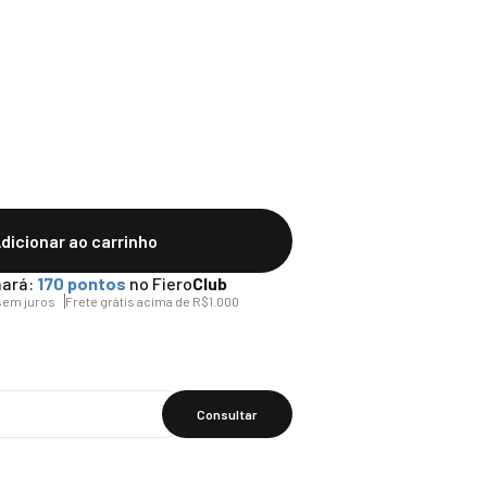
dicionar ao carrinho
ará:
170
pontos
no Fiero
Club
em juros
Frete grátis acima de R$1.000
Calcular O
Frete