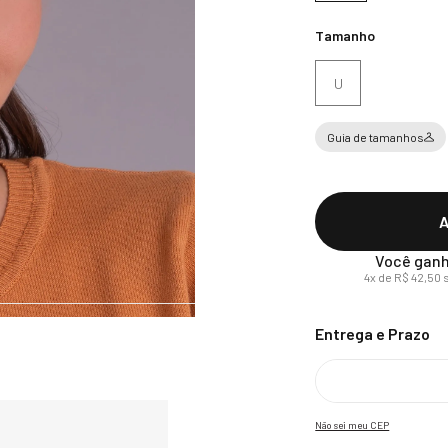
Tamanho
U
Guia de tamanhos
A
Você ganh
4
x de
R$
42
,
50
s
Não sei meu CEP