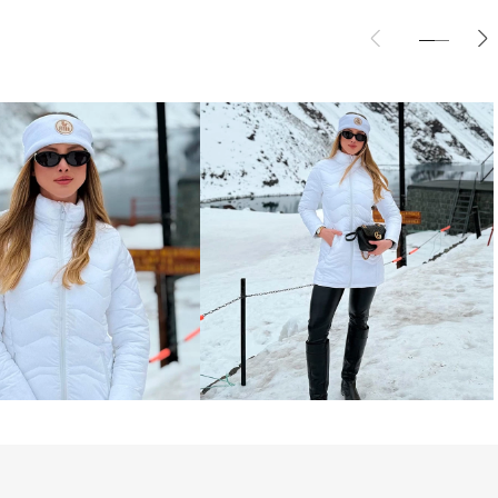
or corporal mesmo nas temperaturas 
 branco é complementado com um 
 marca Fiero em veludo bege com 
ue adiciona sofisticação e identidade à 
 casacos, golas ou cachecóis da linha 
 um look coordenado e funcional.