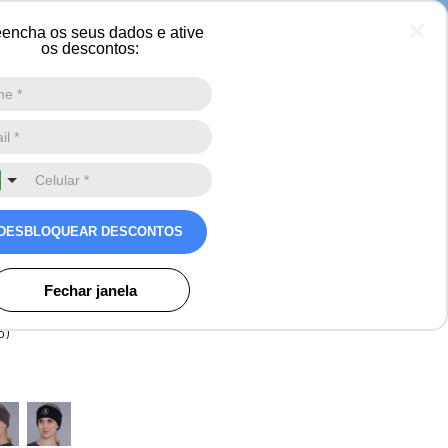
 neve
encha os seus dados e ative
os descontos:
Digite a sua busca aqui
0
orelha headband em tricot
lado Las Ventanas para o
DESBLOQUEAR DESCONTOS
s
Fechar janela
o)