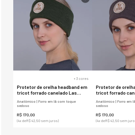
+
3
cores
Protetor de orelha headband em
Protetor de orel
tricot forrado canelado Las
tricot forrado ca
Ventanas para o frio
Ventanas para o f
Anatômico | Forro em lã com toque
Anatômico | Forro em l
sedoso
sedoso
R$
170
,
00
R$
170
,
00
(
4
x de
R$
42
,
50
sem juros)
(
4
x de
R$
42
,
50
sem juro