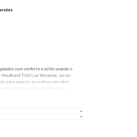
versões
gelados com conforto e estilo usando o 
 Headband Tricô Las Ventanas, na cor 
do para aquecer as orelhas sem abrir 
ernal, ele é a escolha perfeita para 
dade em destinos de frio intenso ou 
icro canelado e modelagem anatômica, 
vidade à cabeça, oferecendo excelente 
em incomodar. O forro em lã sintética 
um toque aveludado e envolvente, ideal 