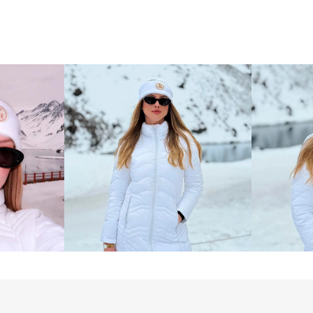
para manter o cal
mais baixas.

O visual clean do
elegante patch da
bordado marrom, q
peça. Combine com
Las Ventanas para