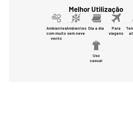
Melhor Utilização
Ambientes
Ambientes
Dia a dia
Para
Tem
com muito
sem neve
viagens
at
vento
Uso
casual