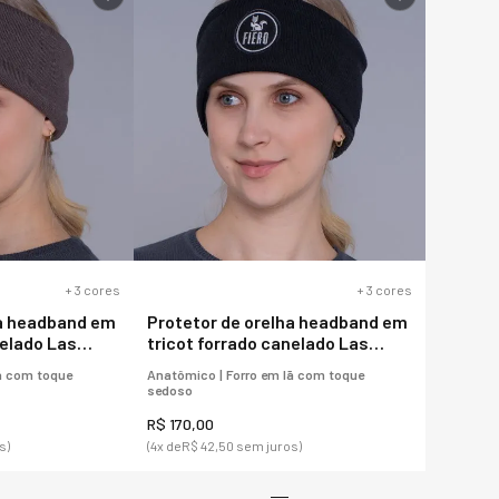
+
3
cores
+
3
cores
ha headband em
Protetor de orelha headband em
nelado Las
tricot forrado canelado Las
rio
Ventanas para o frio
ã com toque
Anatômico | Forro em lã com toque
sedoso
R$
170
,
00
s)
(
4
x de
R$
42
,
50
sem juros)