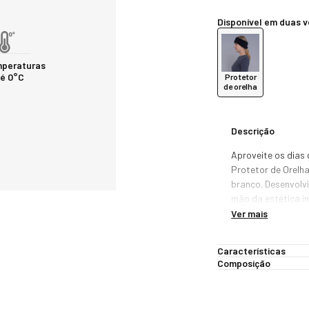
Disponível em duas 
peraturas
é 0°C
Protetor
de orelha
Descrição
Aproveite os dias 
Protetor de Orelha
branco. Desenvolvi
mão da estética inv
quem busca pratici
Ver mais
viagens à neve.

Características
Com acabamento m
Composição
ajusta-se com sua
proteção térmica s
peluciada garante 