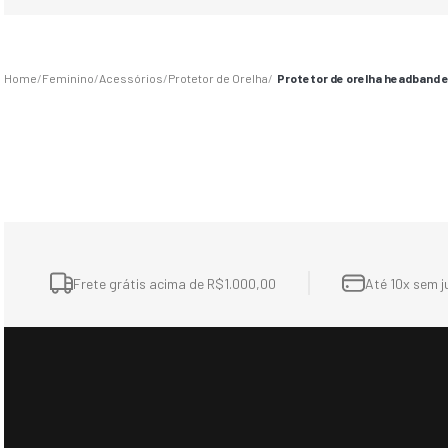
Feminino
Acessórios
Protetor de Orelha
Protetor de orelha headband e
Frete grátis acima de R$1.000,00
Até 10x sem j