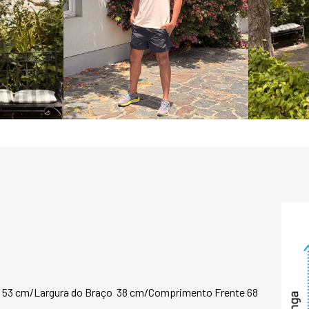
camiseta é sinônim
fibras longas ofe
o elastano garante 
tornando-a prática
tecido de alta qu
e caimento mesmo 
das expedições e par
CARACTERÍSTICAS:
* Fibras mais long
* Suave e sedoso;

* Toque macio e natu
* Algodão Eco3 Pre
* Alta durabilidade;
* Estabilidade dim
* Maleável e anatômi
COMPOSIÇÃO:

93% algodão egípci
7% elastano

53 cm/Largura do Braço  38 cm/Comprimento Frente 68  