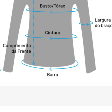
SUSTENTABILIDADE:

odão Eco3 Premium são produzidos em 
 ecologicamente sustentável. Fios com 
as de cultivo aliados a um processo de 
ca de tecidos de malha mais sustentável 
ter Cotton Initiative é uma organização 
fins lucrativos com sede na Suíça. A BCI 
r a produção mundial do algodão para 
uzem, o meio em que é cultivado e o 
eus associados representam elos da 
e produtiva do algodão. A 
 orientação desses agentes para a 
ações trabalhistas justas e 
socioambiental são fundamentais para 
a crescente no mercado. BCI prioriza: a 
das boas práticas de produção; as 
 trabalho; e a transparência para o 
abilidade do algodão. Priorizam o 
sem irrigação), alimentado pela água da 