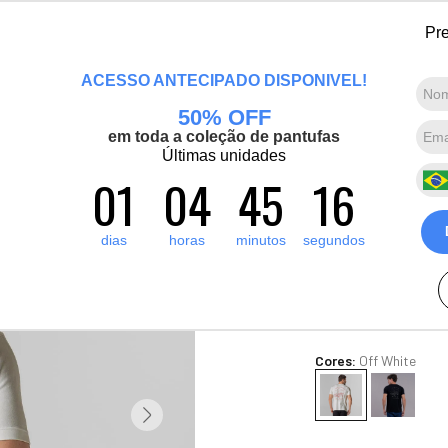
 bem-vinda(o), Viajante de Inverno! Mais de 1400 produtos para o inverno e
Pre
Marcas convidadas
Promoções
Destaques
Sobre nós
ACESSO ANTECIPADO DISPONÍVEL!
50% OFF
Termos mais buscados
em toda a coleção de pantufas
1
º
pantufa
Últimas unidades
Camiseta ma
01
04
45
15
2
º
artic pro
Patagônia
3
º
grenoble
R$
180
,
00
dias
horas
minutos
segundos
4
º
bota forrada
4
x de
R$
45
,
00
sem juro
Ver Parcelas
5
º
blusa tricô manga curta
(5% OFF no PIX/Bolet
Cores:
Off White