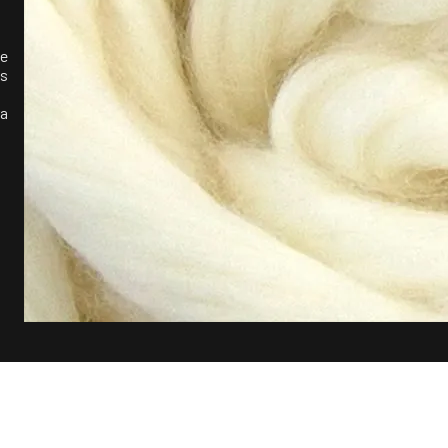
te
as
s
ra