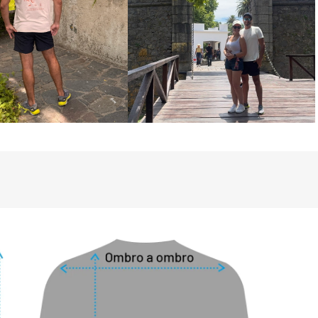
o de conforto e durabilidade. Suas 
recem um toque suave e macio, enquanto 
flexibilidade e ajuste perfeito, 
 e confortável para longas jornadas. O 
alidade é pensado para manter sua forma 
após muitos usos, ideal para o ritmo 
a o dia a dia.



as das melhores safras do Egito;

ral;

mium;



ensional por muito mais tempo;

ca.

o
