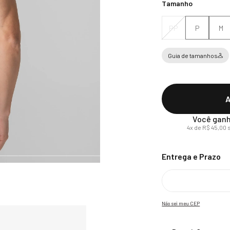
Tamanho
PP
P
M
Guia de tamanhos
A
Você ganh
4
x de
R$
45
,
00
s
Não sei meu CEP