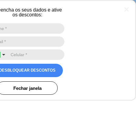
 neve
encha os seus dados e ative
os descontos:
Digite a sua busca aqui
0
sculina Expedição
DESBLOQUEAR DESCONTOS
s
Fechar janela
o)