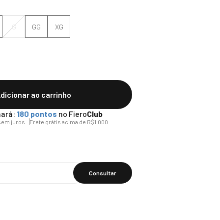
G
GG
XG
dicionar ao carrinho
ará:
180
pontos
no Fiero
Club
em juros
Frete grátis acima de R$1.000
Calcular O
Frete