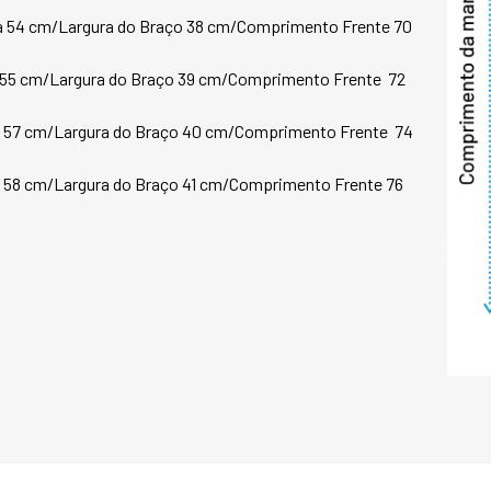
CERTIFICADOS DE 
a 54 cm/Largura do Braço 38 cm/Comprimento Frente 70 
Os tecidos de Alg
um autêntico ciclo
 55 cm/Largura do Braço 39 cm/Comprimento Frente  72 
as melhores prátic
produção da fábri
a 57 cm/Largura do Braço 40 cm/Comprimento Frente  74 
das Américas.

 58 cm/Largura do Braço 41 cm/Comprimento Frente 76 
Algodão BCI: A Bet
internacional sem 
atua para melhora
aqueles que o prod
futuro do setor. S
cadeia econômica 
conscientização e
importância de rel
responsabilidade 
responder à demand
melhoria contínua 
relações justas de
mercado e a rastre
algodão RAINFED (