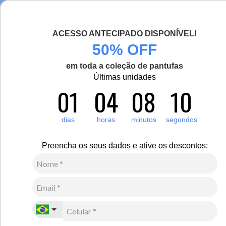
Chegou a nova coleção Alma Viajante, conheça aqui
ACESSO ANTECIPADO DISPONÍVEL!
0
Zoom
50% OFF
em toda a coleção de pantufas
Vídeo
Últimas unidades
01
04
08
10
Feminino
Vestuário
Moletom e Fleece
37
Avaliações
Fleece Térmico Feminino para neve e frio Meio Zíper
dias
horas
minutos
segundos
Nuuk Original
Preencha os seus dados e ative os descontos:
R$
630
,
00
10
x de
R$
63
,
00
sem juros
Ver Parcelas
(5% OFF no PIX/Boleto)
Cores:
Off White / Bege