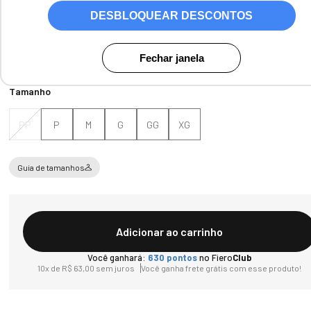
DESBLOQUEAR DESCONTOS
Fechar janela
Tamanho
PP
P
M
G
GG
XG
Guia de tamanhos
Adicionar ao carrinho
Você ganhará:
630
pontos
no Fiero
Club
10
x de
R$
63
,
00
sem juros
Você ganha frete grátis com esse produto!